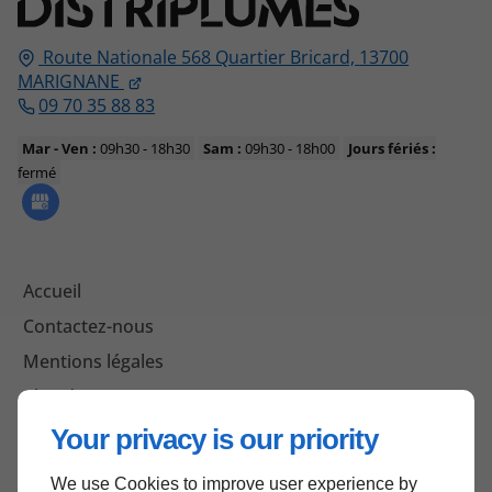
Route Nationale 568 Quartier Bricard,
13700
MARIGNANE
09 70 35 88 83
Mar - Ven :
09h30 - 18h30
Sam :
09h30 - 18h00
Jours fériés :
fermé
Accueil
Contactez-nous
Mentions légales
Plan du site
Your privacy is our priority
We use Cookies to improve user experience by
Haut de page