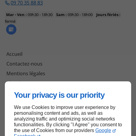
09 70 35 88 83
Mar - Ven :
09h30 - 18h30
Sam :
09h30 - 18h00
Jours fériés :
fermé
Accueil
Contactez-nous
Mentions légales
Plan du site
Your privacy is our priority
We use Cookies to improve user experience by
Haut de page
personalising content and ads, as well as
analyzing traffic and optimizing social networks
functionalities. By clicking "I Agree" you consent to
the use of Cookies from our providers
Google