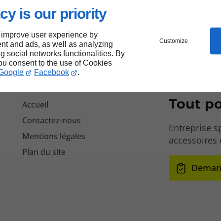
cy is our priority
s
 improve user experience by
Customize
nt and ads, as well as analyzing
ng social networks functionalities. By
you consent to the use of Cookies
Google
Facebook
.
Tout po
Accueil
Contactez-nous
Entreprise s
Mentions légales
accessoires 
Plan du site
Demand