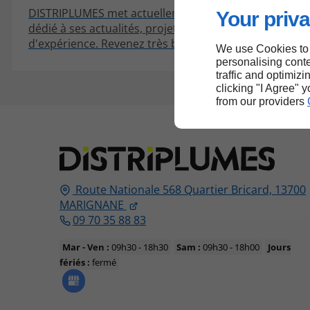
DISTRIPLUMES met actuellement en place un espace
Your priva
dédié à ses actualités, projets et partages
d'expérience. Revenez très bientôt pour découvrir se
We use Cookies to
premiers articles !
personalising conte
traffic and optimizi
clicking "I Agree" 
from our providers
Route Nationale 568 Quartier Bricard,
13700
MARIGNANE
09 70 35 88 83
Mar - Ven :
09h30 - 18h30
Sam :
09h30 - 18h00
Jours
fériés :
fermé