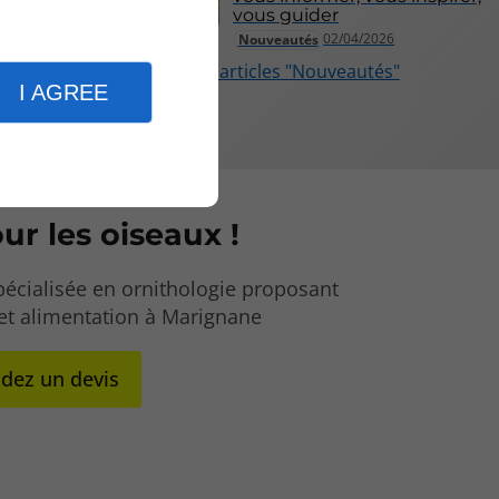
vous guider
02/04/2026
Nouveautés
Plus d'articles "Nouveautés"
I AGREE
ur les oiseaux !
pécialisée en ornithologie proposant
et alimentation à Marignane
ez un devis