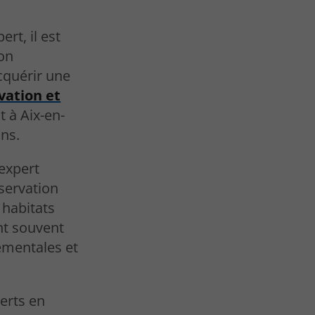
rt, il est
ion
acquérir une
vation et
nt à Aix-en-
ns.
'expert
servation
 habitats
ent souvent
ementales et
erts en