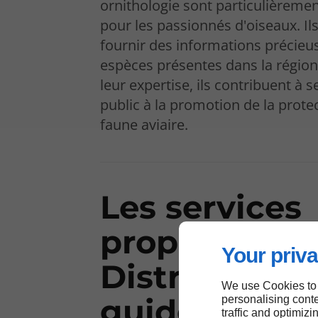
ornithologie sont particulièreme
pour les passionnés d'oiseaux. Il
fournir des informations précieus
espèces présentes dans la région
leur expertise, ils contribuent à se
public à la promotion de la protec
faune aviaire.
Les services
proposés par
Your priva
Distriplumes
We use Cookies to
guide ornith
personalising conte
traffic and optimizi