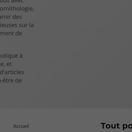
vous avec
 ornithologie,
rnir des
ieuses sur la
tement de
outique à
e, et
'articles
-être de
Tout po
Accueil