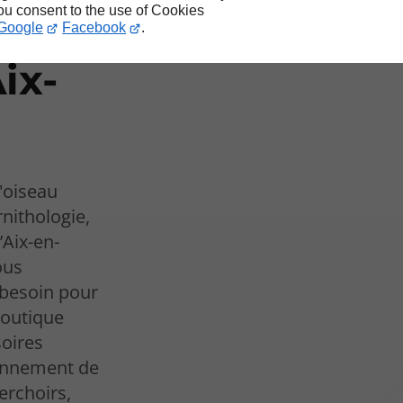
you consent to the use of Cookies
l
Google
Facebook
.
ix-
'oiseau
nithologie,
’Aix-en-
ous
 besoin pour
boutique
soires
ronnement de
erchoirs,