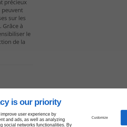
nt précieux
s peuvent
es sur les
. Grâce à
nsibiliser le
tion de la
cy is our priority
,
 improve user experience by
Customize
o
nt and ads, as well as analyzing
ng social networks functionalities. By