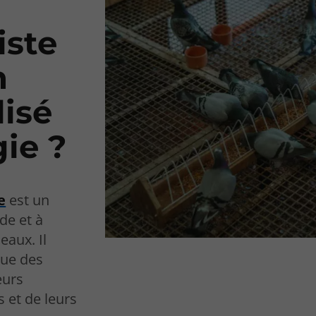
iste
n
lisé
gie ?
e
est un
de et à
eaux. Il
ue des
eurs
 et de leurs