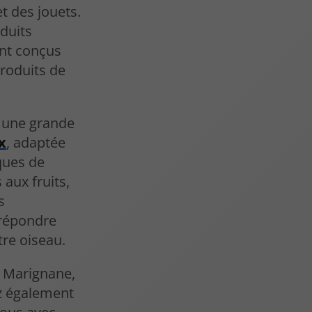
t des jouets.
duits
ent conçus
produits de
 une grande
x
, adaptée
ques de
 aux fruits,
s
répondre
tre oiseau.
à Marignane,
ez également