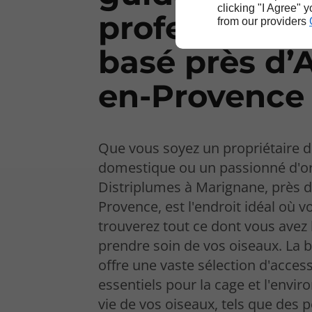
clicking "I Agree" 
professionne
from our providers
basé près d’A
en-Provence
Que vous soyez un propriétaire d
domestique ou un passionné d'or
Distriplumes à Marignane, près d
Provence, est l'endroit idéal où v
trouverez tout ce dont vous avez
prendre soin de vos oiseaux. La 
offre une vaste sélection d'acces
essentiels pour la cage et l'envi
vie de vos oiseaux, tels que des p